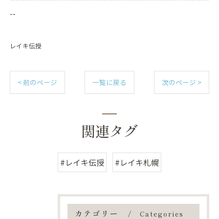
--
レイキ伝授
< 前のページ
一覧に戻る
次のページ >
関連タグ
今日の疲れをそっと手放す時間を🌿
#レイキ伝授
#レイキ札幌
LINEで癒しを受け取る
ピンときた方ご予約を♪
お友達追加はこちらから♪
カテゴリー
Categories