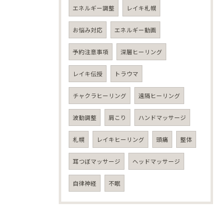
エネルギー調整
レイキ札幌
お悩み対応
エネルギー動画
予約注意事項
深層ヒーリング
レイキ伝授
トラウマ
チャクラヒーリング
遠隔ヒーリング
波動調整
肩こり
ハンドマッサージ
札幌
レイキヒーリング
頭痛
整体
耳つぼマッサージ
ヘッドマッサージ
自律神経
不眠