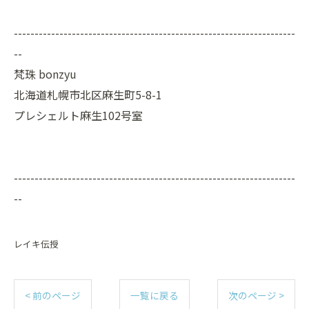
今日の疲れをそっと手放す時間を🌿
LINEで癒しを受け取る
--------------------------------------------------------------------
ピンときた方ご予約を♪
--
お友達追加はこちらから♪
梵珠 bonzyu
北海道札幌市北区麻生町5-8-1
プレシェルト麻生102号室
--------------------------------------------------------------------
--
レイキ伝授
< 前のページ
一覧に戻る
次のページ >