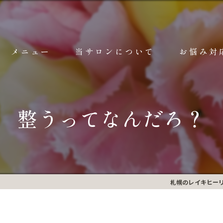
メニュー
当サロンについて
お悩み対
ご予約前のご案内
ごあいさつ
レイキヒーリング整体 詳細
レイキとは？
整うってなんだろ？
ヘッドマッサージ 詳細
10代サポート
耳つぼマッサージ 詳細
漫画特集
チャクラヒーリング
空間で整う
札幌のレイキヒーリ
深層ヒーリング 詳細