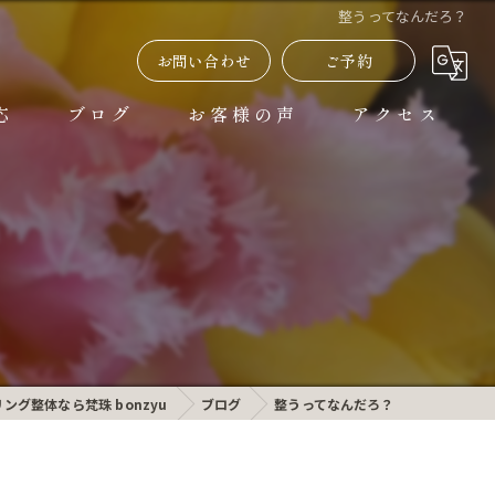
整うってなんだろ？
お問い合わせ
ご予約
応
ブログ
お客様の声
アクセス
よくある質問
ング整体なら梵珠 bonzyu
ブログ
整うってなんだろ？