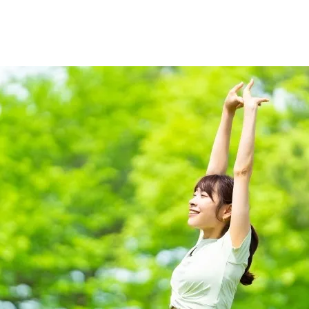
ハンドマッサージ 詳細
波動調整
影響を受けやすい方へ
クンダリーニレイキ 詳細
レイキ伝授 詳細
遠隔ヒーリング 詳細