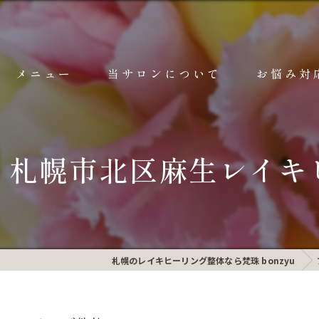
メニュー
当サロンについて
お悩み対
ご予約前のご案内
ごあいさつ
レイキヒーリング整体 詳細
レイキとは？
｜札幌市北区麻生レイキ
ヘッドマッサージ 詳細
10代サポート
耳つぼマッサージ 詳細
漫画特集
チャクラヒーリング
空間で整う
札幌のレイキヒーリング整体なら梵珠 bonzyu
深層ヒーリング 詳細