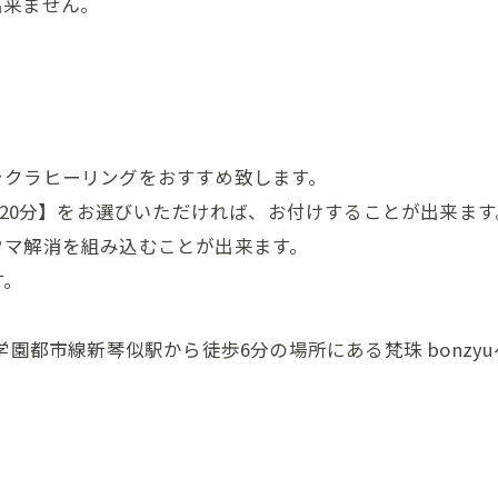
出来ません。
ャクラヒーリングをおすすめ致します。
今日の疲れをそっと手放す時間を🌿
120分】をお選びいただければ、お付けすることが出来ます
LINEで癒しを受け取る
ウマ解消を組み込むことが出来ます。
ピンときた方ご予約を♪
す。
お友達追加はこちらから♪
学園都市線新琴似駅から徒歩6分の場所にある梵珠 bonzy
-------------