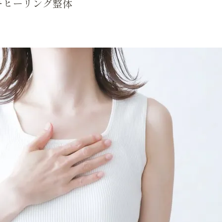
キヒーリング整体
ハンドマッサージ 詳細
波動調整
影響を受けやすい方へ
クンダリーニレイキ 詳細
レイキ伝授 詳細
遠隔ヒーリング 詳細