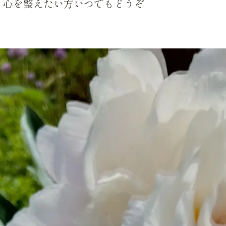
】心を整えたい方いつでもどうぞ
ハンドマッサージ 詳細
波動調整
影響を受けやすい方へ
クンダリーニレイキ 詳細
レイキ伝授 詳細
遠隔ヒーリング 詳細