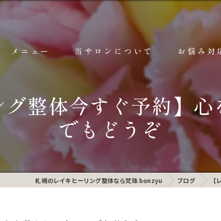
メニュー
当サロンについて
お悩み対
ご予約前のご案内
ごあいさつ
ング整体今すぐ予約】心
レイキヒーリング整体 詳細
レイキとは？
でもどうぞ
ヘッドマッサージ 詳細
10代サポート
耳つぼマッサージ 詳細
漫画特集
チャクラヒーリング
空間で整う
札幌のレイキヒーリング整体なら梵珠 bonzyu
ブログ
【
深層ヒーリング 詳細