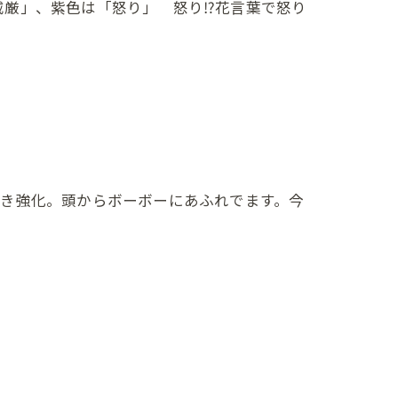
威厳」、紫色は「怒り」 怒り⁉花言葉で怒り
開き強化。頭からボーボーにあふれでます。今