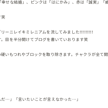
「幸せな結婚」、ピンクは「はにかみ」、赤は「誠実」「
す笑
ニレイキミレニアムを流してみました!!!!!!!!!
す。目を半分開けてブログを書いていおります笑
今日の疲れをそっと手放す時間を🌿
LINEで癒しを受け取る
の硬いもつれやブロックを取り除きます。チャクラが全て
ピンときた方ご予約を♪
お友達追加はこちらから♪
んだ…」「言いたいことが言えなかった…」