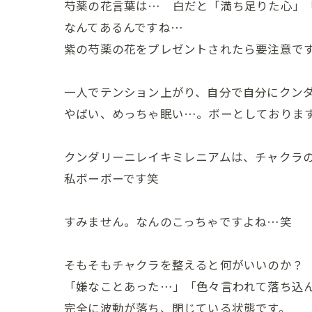
芍薬の花言葉は… 白だと「満ち足りた心」
なんてあるんですね…
紫の芍薬の花をプレゼントされたら要注意で
一人でテンション上がり、自分で自分にクンダリー
やばい、めっちゃ眠い…。ボーとしておりま
クンダリーニレイキミレニアムは、チャクラ
私ボーボーです笑
すみません。なんのこっちゃですよね…笑
そもそもチャクラを整えると何がいいのか？
「嫌なことあった…」「色々言われて落ち込
完全に波動が落ち、閉じている状態です。