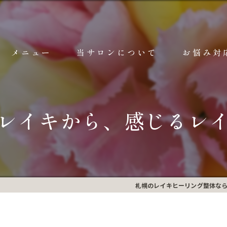
メニュー
当サロンについて
お悩み対
ご予約前のご案内
ごあいさつ
レイキヒーリング整体 詳細
レイキとは？
レイキから、感じるレ
ヘッドマッサージ 詳細
10代サポート
耳つぼマッサージ 詳細
漫画特集
チャクラヒーリング
空間で整う
札幌のレイキヒーリング整体なら梵
深層ヒーリング 詳細