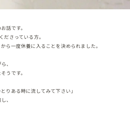
のお話です。
くださっている方。
さから一度休養に入ることを決められました。
今日の疲れをそっと手放す時間を🌿
LINEで癒しを受け取る
がら、
ピンときた方ご予約を♪
たそうです。
お友達追加はこちらから♪
ゆとりある時に流してみて下さい」
直し、